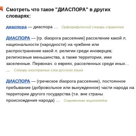
Смотреть что такое "ДИАСПОРА" в других
словарях:
диаспора
— диаспора …
Орфографический словарь-справочник
ДИАСПОРА
— [гр. diaspora рассеяние] расселение какой л.
национальности (народности) на чужбине или
распространение какой л. религии среди иноверцев;
религиозные меньшинства, а также территории, ими
заселенные. Первонач. о евреях, расселенных среди иных…
…
Словарь иностранных слов русского языка
ДИАСПОРА
— (греческое diaspora рассеяние), постоянное
пребывание (добровольное или вынужденное) части народа на
территории другого государства (т.е. вне страны
происхождения народа) …
Современная энциклопедия