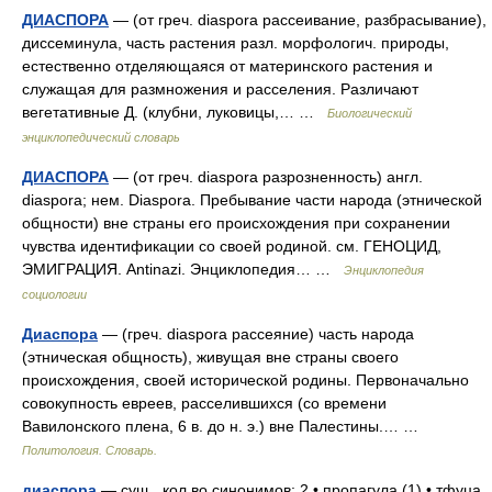
ДИАСПОРА
— (от греч. diaspora рассеивание, разбрасывание),
диссеминула, часть растения разл. морфологич. природы,
естественно отделяющаяся от материнского растения и
служащая для размножения и расселения. Различают
вегетативные Д. (клубни, луковицы,… …
Биологический
энциклопедический словарь
ДИАСПОРА
— (от греч. diaspora разрозненность) англ.
diaspora; нем. Diaspora. Пребывание части народа (этнической
общности) вне страны его происхождения при сохранении
чувства идентификации со своей родиной. см. ГЕНОЦИД,
ЭМИГРАЦИЯ. Antinazi. Энциклопедия… …
Энциклопедия
социологии
Диаспора
— (греч. diaspora рассеяние) часть народа
(этническая общность), живущая вне страны своего
происхождения, своей исторической родины. Первоначально
совокупность евреев, расселившихся (со времени
Вавилонского плена, 6 в. до н. э.) вне Палестины.… …
Политология. Словарь.
диаспора
— сущ., кол во синонимов: 2 • пропагула (1) • тфуца